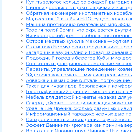
Купить золотое кольцо со скидкой выгодно 
Пироги доставка на дом с акциями и выг
Обратная инженерия инопланетных корабл
Маджестик-12 и тайны НЛО: существовала л
Машина протирочно резательная мпр 350м
Теория полой Земли: что скрывается внутри
Винчестерский дом — особняк, построенный
Остров мертвых кукол в Мексике — жуткая 
Статистика Бермудского треугольника: прав
Загадочные звуки Юлия и Поезд из океана 
Подводный город у берегов Кубы: миф дре
Сон китов и дельфинов: как морские млекоп
Паразиты, управляющие поведением хозяев
Эйдетическая память — миф или реальност
Аяваска и шаманские ритуалы: погружение
Такси для инвалидов: безопасная и комфор
Голографический принцип: может ли наша 
Мебель для детской комнаты на заказ для 
Сфера Дайсона — как цивилизация может и
Уравнение Дрейка: сколько разумных цивил
Информационный парадокс черных дыр по С
Синхроничность и совпадения: случайность
Эффект Даннинга-Крюгера как причина ве
Врата ада в Японии: пруд Чиноике Дзигоку