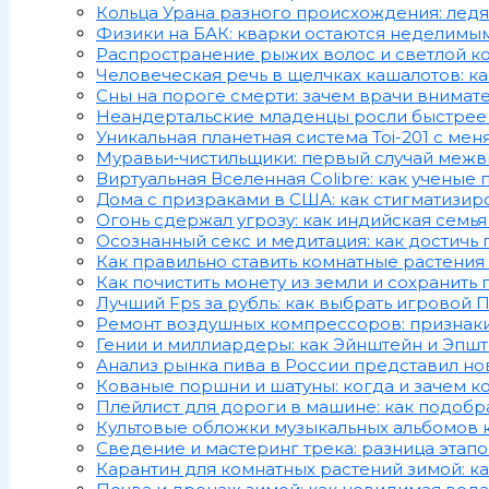
Кольца Урана разного происхождения: ледя
Физики на БАК: кварки остаются неделимы
Распространение рыжих волос и светлой ко
Человеческая речь в щелчках кашалотов: 
Сны на пороге смерти: зачем врачи внима
Неандертальские младенцы росли быстрее h
Уникальная планетная система Toi-201 с м
Муравьи‑чистильщики: первый случай межв
Виртуальная Вселенная Colibre: как ученые
Дома с призраками в США: как стигматизи
Огонь сдержал угрозу: как индийская семья
Осознанный секс и медитация: как достичь
Как правильно ставить комнатные растения
Как почистить монету из земли и сохранить
Лучший Fps за рубль: как выбрать игровой 
Ремонт воздушных компрессоров: признак
Гении и миллиардеры: как Эйнштейн и Эпш
Анализ рынка пива в России представил но
Кованые поршни и шатуны: когда и зачем к
Плейлист для дороги в машине: как подобр
Культовые обложки музыкальных альбомов к
Сведение и мастеринг трека: разница этапо
Карантин для комнатных растений зимой: к