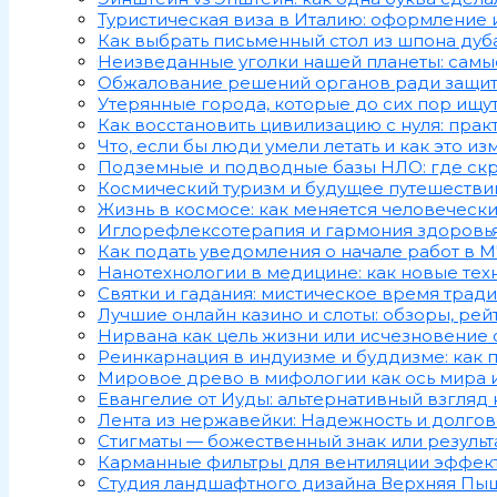
Туристическая виза в Италию: оформление 
Как выбрать письменный стол из шпона дуб
Неизведанные уголки нашей планеты: самы
Обжалование решений органов ради защи
Утерянные города, которые до сих пор ищу
Как восстановить цивилизацию с нуля: пра
Что, если бы люди умели летать и как это и
Подземные и подводные базы НЛО: где ск
Космический туризм и будущее путешествий
Жизнь в космосе: как меняется человечески
Иглорефлексотерапия и гармония здоровья:
Как подать уведомления о начале работ в 
Нанотехнологии в медицине: как новые тех
Святки и гадания: мистическое время трад
Лучшие онлайн казино и слоты: обзоры, рей
Нирвана как цель жизни или исчезновение 
Реинкарнация в индуизме и буддизме: как 
Мировое древо в мифологии как ось мира 
Евангелие от Иуды: альтернативный взгляд 
Лента из нержавейки: Надежность и долгов
Стигматы — божественный знак или резуль
Карманные фильтры для вентиляции эффек
Студия ландшафтного дизайна Верхняя Пыш