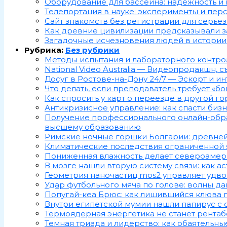
Оборудование для бассейна: надежность и
Телепортация в науке: эксперименты и пер
Сайт знакомств без регистрации для серье
Как древние цивилизации предсказывали за
Загадочные исчезновения людей в истории
Рубрика:
Без рубрики
Методы испытания и лабораторного контр
National Video Australia — Видеопродакшн, 
Досуг в Ростове-на-Дону 24/7 — Эскорт и ин
Что делать, если преподаватель требует «б
Как спросить у карт о переезде в другой г
Антикризисное управление: как спасти бизн
Получение профессионального онлайн-образ
высшему образованию
Римские ночные горшки Болгарии: древней
Климатические последствия ограниченной 
Пониженная влажность делает североамерик
В мозге нашли вторую систему связи: как 
Геометрия наночастиц mos2 управляет удво
Удар футбольного мяча по голове: волны да
Попугай-кеа Брюс: как лишившийся клюва п
Внутри египетской мумии нашли папирус с 
Термоядерная энергетика не станет рента
Темная триада и лидерство: как обаятельны