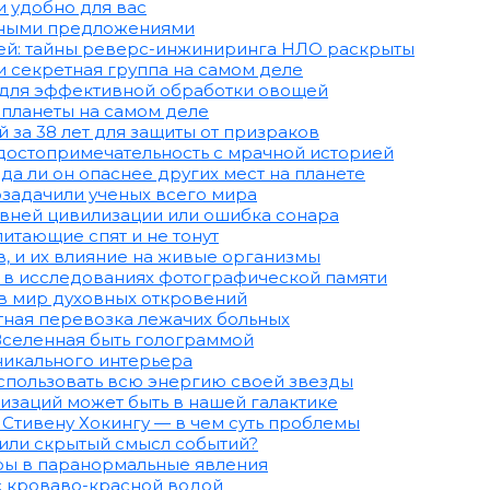
и удобно для вас
одными предложениями
ей: тайны реверс-инжиниринга НЛО раскрыты
и секретная группа на самом деле
 для эффективной обработки овощей
 планеты на самом деле
 за 38 лет для защиты от призраков
достопримечательность с мрачной историей
да ли он опаснее других мест на планете
озадачили ученых всего мира
вней цивилизации или ошибка сонара
итающие спят и не тонут
, и их влияние на живые организмы
ь в исследованиях фотографической памяти
 в мир духовных откровений
тная перевозка лежачих больных
Вселенная быть голограммой
уникального интерьера
спользовать всю энергию своей звезды
изаций может быть в нашей галактике
тивену Хокингу — в чем суть проблемы
 или скрытый смысл событий?
ры в паранормальные явления
 с кроваво-красной водой