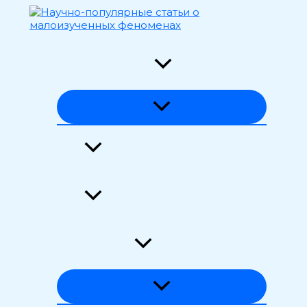
Перейти
к
содержимому
Загадки времени
Аномалии материи и энергии
Феномены сознания
Наука и мифы