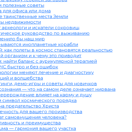
и полезные советы
а для офиса или дома
е таинственные места Земли
ты недвижимости
т археологи и искатели сокровищ
ктическое руководство по выживанию
зменило бы наш мир
рываются инопланетные корабли
: как полеты в космос становятся реальностью
й организм и к чему это приводит
 найти баланс с аурикулярной терапией
МЧС быстро и без ошибок
нологии меняют лечение и диагностику
иций и волшебства
тинги, демо-игры и советы для новичков
сознания — что на самом деле означает нирвана
перерождение влияет на карму и душу
и символ космического порядка
на предательство Христа
ечность для вашего производства
тат самовнушения человека?
тивность и преимущества
ма — гармония вашего участка