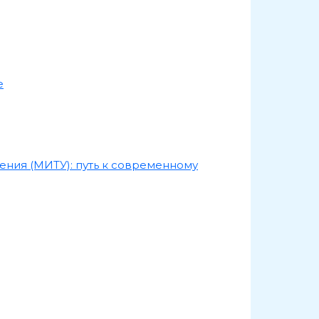
е
ния (МИТУ): путь к современному