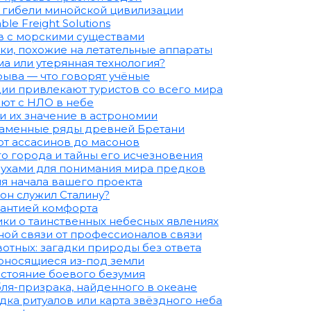
 гибели минойской цивилизации
ble Freight Solutions
в с морскими существами
ки, похожие на летательные аппараты
а или утерянная технология?
ыва — что говорят учёные
ии привлекают туристов со всего мира
ают с НЛО в небе
и их значение в астрономии
каменные ряды древней Бретани
от ассасинов до масонов
го города и тайны его исчезновения
духами для понимания мира предков
ля начала вашего проекта
он служил Сталину?
рантией комфорта
ки о таинственных небесных явлениях
й связи от профессионалов связи
тных: загадки природы без ответа
доносящиеся из-под земли
остояние боевого безумия
ля-призрака, найденного в океане
адка ритуалов или карта звёздного неба