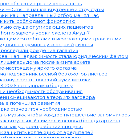
ное облако и органическая пыль
ми — Cms не нашла внутренней структуры
жи: как направленный отбор менял нас
как киты соблюдают фонологию
тельно слушают умирающих пациентов
omo sapiens: уроки скелета Амуд‑7
еняющимися орбитами и исчезающими транзитами
идового груминга у жнецов Аризоны
 проследили рождение галактик
рованная недвижимость стала юридическим фактом
 лишилась дома после визита аскета
 по‑настоящему яркого оргазма
 на подоконник весной без ожогов листьев
 патину: советы полевой нумизматики
ПК 2026 по жанрам и бюджету
и и необходимость обслуживания
тейн смешиваются в теориях заговора
вые потенциал развития
овка становится необходимостью
ать музыку, чтобы каждое путешествие запомнилось
ак визуальный символ и основа бренда артиста
в и как устроен рабочий процесс
ак защитить коллекцию от вредителей