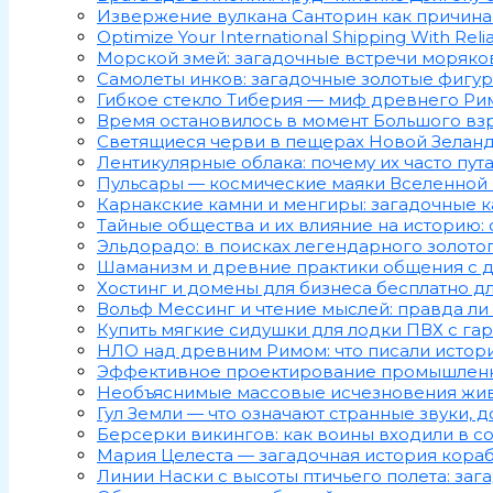
Извержение вулкана Санторин как причина
Optimize Your International Shipping With Relia
Морской змей: загадочные встречи моряко
Самолеты инков: загадочные золотые фигур
Гибкое стекло Тиберия — миф древнего Рим
Время остановилось в момент Большого взр
Светящиеся черви в пещерах Новой Зеланд
Лентикулярные облака: почему их часто пут
Пульсары — космические маяки Вселенной 
Карнакские камни и менгиры: загадочные 
Тайные общества и их влияние на историю: 
Эльдорадо: в поисках легендарного золото
Шаманизм и древние практики общения с 
Хостинг и домены для бизнеса бесплатно д
Вольф Мессинг и чтение мыслей: правда ли 
Купить мягкие сидушки для лодки ПВХ с га
НЛО над древним Римом: что писали истори
Эффективное проектирование промышленно
Необъяснимые массовые исчезновения живо
Гул Земли — что означают странные звуки, 
Берсерки викингов: как воины входили в с
Мария Целеста — загадочная история кораб
Линии Наски с высоты птичьего полета: заг