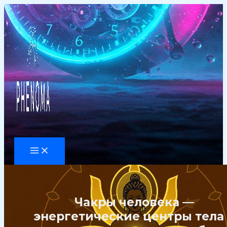
Перейти
к
содержимому
Чакры человека —
энергетические центры тела