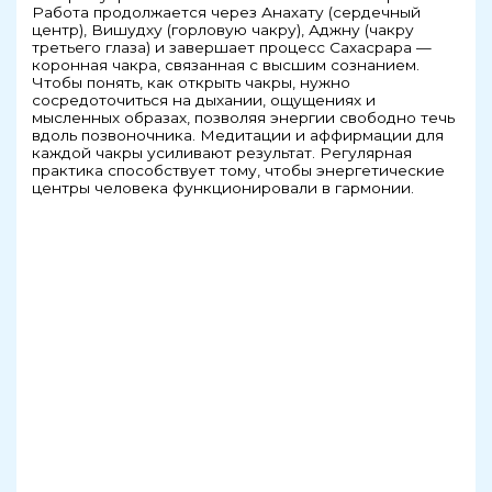
Работа продолжается через Анахату (сердечный
центр), Вишудху (горловую чакру), Аджну (чакру
третьего глаза) и завершает процесс Сахасрара —
коронная чакра, связанная с высшим сознанием.
Чтобы понять, как открыть чакры, нужно
сосредоточиться на дыхании, ощущениях и
мысленных образах, позволяя энергии свободно течь
вдоль позвоночника. Медитации и аффирмации для
каждой чакры усиливают результат. Регулярная
практика способствует тому, чтобы энергетические
центры человека функционировали в гармонии.