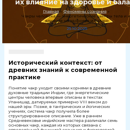
их влияние на здоровье и бал
Главная
Феномены сознания
Чакры человека — энергетические центры тела и 
влияние на здоровье и баланс
25.10.2025
Исторический контекст: от
древних знаний к современной
практике
Понятие чакр уходит своими корнями в древние
духовные традиции Индии, где энергетические
центры человека впервые описаны в текстах
Упанишад, датируемых примерно VIII веком до
нашей эры. Позже, в тантрических и йогических
учениях, система чакр получила более
структурированное описание. Уже в раннем
Средневековье индийские мастера различали семь
основных чакр, каждая из которых связана с
определённой функцией сознания и физиологией