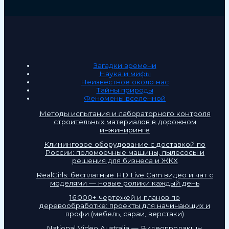
Загадки времени
Наука и мифы
Неизвестное около нас
Тайны природы
Феномены вселенной
Методы испытания и лабораторного контроля
строительных материалов в дорожном
инжиниринге
Клининговое оборудование с доставкой по
России: поломоечные машины, пылесосы и
решения для бизнеса и ЖКХ
RealGirls: бесплатные HD Live Cam видео и чат с
моделями — новые ролики каждый день
16 000+ чертежей и планов по
деревообработке: проекты для начинающих и
профи (мебель, сараи, верстаки)
National Video Australia — Видеопродакшн,