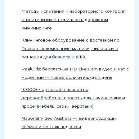
Методы испытания и лабораторного контроля
строительных материалов в дорожном
инжиниринге
Клининговое оборудование с доставкой по
России: поломоечные машины, пылесосы и
решения для бизнеса и ЖКХ
RealGirls: бесплатные HD Live Cam видео и чат с
моделями — новые ролики каждый день
16 000+ чертежей и планов по
деревообработке: проекты для начинающих и
профи (мебель, сараи, верстаки)
National Video Australia — Видеопродакшн,
съёмка и монтаж под ключ