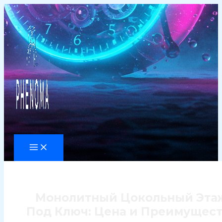
Перейти
к
содержимому
Монолитный Цокольный Эта
Под Ключ: Цена и Преимущес