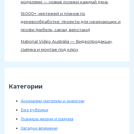
моделями — новые ролики каждый день
16 000+ чертежей и планов по
деревообработке: проекты для начинающих и
профи (мебель, сараи, верстаки)
National Video Australia — Видеопродакшн,
съёмка и монтаж под ключ
Категории
Аномалии материи и энергии
Без рубрики
Границы жизни и разума
Загадки времени