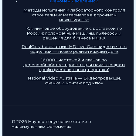
Феномены вселенной
Методы испытания и лабораторного контроля
строительных материалов в дорожном
инжиниринге
Клининговое оборудование с доставкой по
России: поломоечные машины, пылесосы и
решения для бизнеса и ЖКХ
RealGirls: бесплатные HD Live Cam видео и чат с
моделями — новые ролики каждый день
16 000+ чертежей и планов по
деревообработке: проекты для начинающих и
профи (мебель, сараи, верстаки)
National Video Australia — Видеопродакшн,
съёмка и монтаж под ключ
© 2026 Научно-популярные статьи о
малоизученных феноменах