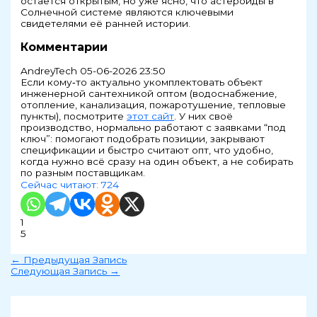
остаётся открытым, но уже ясно, что астероиды в
Солнечной системе являются ключевыми
свидетелями её ранней истории.
Комментарии
AndreyTech
05-06-2026 23:50
Если кому‑то актуально укомплектовать объект
инженерной сантехникой оптом (водоснабжение,
отопление, канализация, пожаротушение, тепловые
пункты), посмотрите
этот сайт
. У них своё
производство, нормально работают с заявками “под
ключ”: помогают подобрать позиции, закрывают
спецификации и быстро считают опт, что удобно,
когда нужно всё сразу на один объект, а не собирать
по разным поставщикам.
Сейчас читают:
724
1
5
←
Предыдущая Запись
Следующая Запись
→