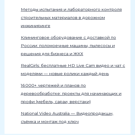
Методы испытания и лабораторного контроля
строительных материалов в дорожном
инжиниринге
Клининговое оборудование с доставкой по
России: поломоечные машины, пылесосы и
решения для бизнеса и ЖКХ
RealGirls: бесплатные HD Live Cam видео и чат с
моделями — новые ролики каждый день
16 000+ чертежей и планов по
деревообработке: проекты для начинающих и
профи (мебель, сараи, верстаки)
National Video Australia — Видеопродакшн,
съёмка и монтаж под ключ