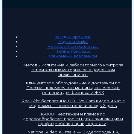
Загадки времени
Наука и мифы
Неизвестное около нас
Тайны природы
Феномены вселенной
Методы испытания и лабораторного контроля
строительных материалов в дорожном
инжиниринге
Клининговое оборудование с доставкой по
России: поломоечные машины, пылесосы и
решения для бизнеса и ЖКХ
RealGirls: бесплатные HD Live Cam видео и чат с
моделями — новые ролики каждый день
16 000+ чертежей и планов по
деревообработке: проекты для начинающих и
профи (мебель, сараи, верстаки)
National Video Australia — Видеопродакшн,