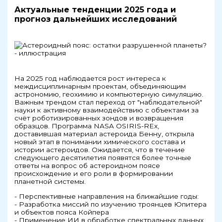
Актуальные тенденции 2025 года и
прогноз дальнейших исследований
На 2025 год наблюдается рост интереса к
междисциплинарным проектам, объединяющим
астрономию, геохимию и компьютерную симуляцию.
Важным трендом стал переход от "наблюдательной"
науки к активному взаимодействию с объектами за
счёт роботизированных зондов и возвращения
образцов. Программа NASA OSIRIS-REx,
доставившая материал астероида Бенну, открыла
новый этап в понимании химического состава и
истории астероидов. Ожидается, что в течение
следующего десятилетия появятся более точные
ответы на вопрос об астероидном поясе
происхождение и его роли в формировании
планетной системы.
- Перспективные направления на ближайшие годы:
- Разработка миссий по изучению троянцев Юпитера
и объектов пояса Койпера
- Применение ИИ в обработке спектральных данных