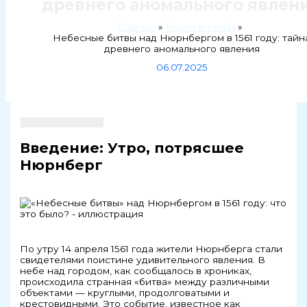
древнего аномального явлен
Главная
Наука и мифы
Небесные битвы над Нюрнбергом в 1561 году: тайн
древнего аномального явления
06.07.2025
Введение: Утро, потрясшее
Нюрнберг
По утру 14 апреля 1561 года жители Нюрнберга стали
свидетелями поистине удивительного явления. В
небе над городом, как сообщалось в хрониках,
происходила странная «битва» между различными
объектами — круглыми, продолговатыми и
крестовидными. Это событие, известное как