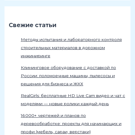
Свежие статьи
Методы испытания и лабораторного контроля
строительных материалов в дорожном
инжиниринге
Клининговое оборудование с доставкой по
России: поломоечные машины, пылесосы и
решения для бизнеса и ЖКХ
RealGirls: бесплатные HD Live Cam видео и чат с
моделями — новые ролики каждый день
16 000+ чертежей и планов по
деревообработке: проекты для начинающих и
профи (мебель, сараи, верстаки)