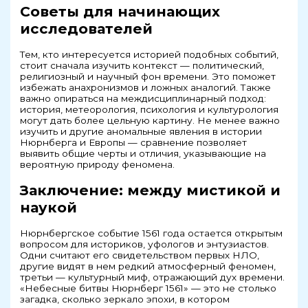
Советы для начинающих
исследователей
Тем, кто интересуется историей подобных событий,
стоит сначала изучить контекст — политический,
религиозный и научный фон времени. Это поможет
избежать анахронизмов и ложных аналогий. Также
важно опираться на междисциплинарный подход:
история, метеорология, психология и культурология
могут дать более цельную картину. Не менее важно
изучить и другие аномальные явления в истории
Нюрнберга и Европы — сравнение позволяет
выявить общие черты и отличия, указывающие на
вероятную природу феномена.
Заключение: между мистикой и
наукой
Нюрнбергское событие 1561 года остается открытым
вопросом для историков, уфологов и энтузиастов.
Одни считают его свидетельством первых НЛО,
другие видят в нем редкий атмосферный феномен,
третьи — культурный миф, отражающий дух времени.
«Небесные битвы Нюрнберг 1561» — это не столько
загадка, сколько зеркало эпохи, в котором