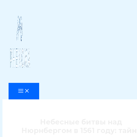
Перейти
к
содержимому
Небесные битвы над
Нюрнбергом в 1561 году: тайн