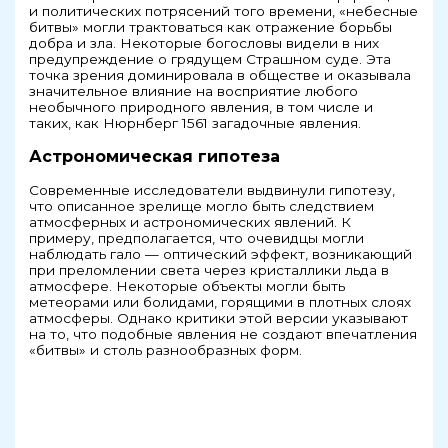
и политических потрясений того времени, «небесные
битвы» могли трактоваться как отражение борьбы
добра и зла. Некоторые богословы видели в них
предупреждение о грядущем Страшном суде. Эта
точка зрения доминировала в обществе и оказывала
значительное влияние на восприятие любого
необычного природного явления, в том числе и
таких, как Нюрнберг 1561 загадочные явления.
Астрономическая гипотеза
Современные исследователи выдвинули гипотезу,
что описанное зрелище могло быть следствием
атмосферных и астрономических явлений. К
примеру, предполагается, что очевидцы могли
наблюдать гало — оптический эффект, возникающий
при преломлении света через кристаллики льда в
атмосфере. Некоторые объекты могли быть
метеорами или болидами, горящими в плотных слоях
атмосферы. Однако критики этой версии указывают
на то, что подобные явления не создают впечатления
«битвы» и столь разнообразных форм.