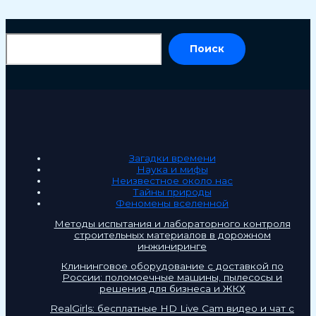
По
Поиск
Загадки времени
Наука и мифы
Неизвестное около нас
Тайны природы
Феномены вселенной
Методы испытания и лабораторного контроля
строительных материалов в дорожном
инжиниринге
Клининговое оборудование с доставкой по
России: поломоечные машины, пылесосы и
решения для бизнеса и ЖКХ
RealGirls: бесплатные HD Live Cam видео и чат с