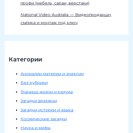
профи (мебель, сараи, верстаки)
National Video Australia — Видеопродакшн,
съёмка и монтаж под ключ
Категории
Аномалии материи и энергии
Без рубрики
Границы жизни и разума
Загадки времени
Загадки истории и языка
Космические загадки
Наука и мифы