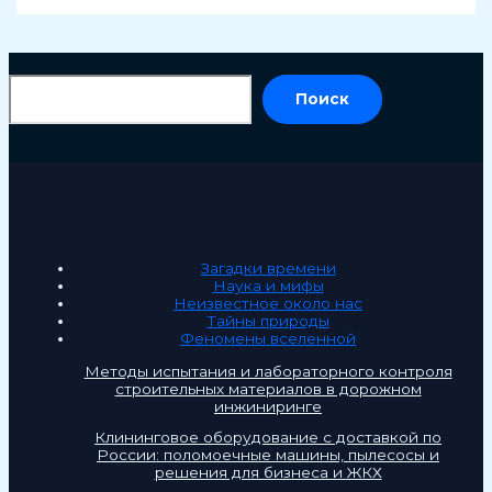
По
Поиск
Загадки времени
Наука и мифы
Неизвестное около нас
Тайны природы
Феномены вселенной
Методы испытания и лабораторного контроля
строительных материалов в дорожном
инжиниринге
Клининговое оборудование с доставкой по
России: поломоечные машины, пылесосы и
решения для бизнеса и ЖКХ