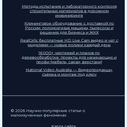
Методы испытания и лабораторного контроля
строительных материалов в дорожном
инжиниринге
Клининговое оборудование с доставкой по
России: поломоечные машины, пылесосы и
решения для бизнеса и ЖКХ
RealGirls: бесплатные HD Live Cam видео и чат с
моделями — новые ролики каждый день
16 000+ чертежей и планов по
деревообработке: проекты для начинающих и
профи (мебель, сараи, верстаки)
National Video Australia — Видеопродакшн,
съёмка и монтаж под ключ
© 2026 Научно-популярные статьи о
малоизученных феноменах
Карта сайта