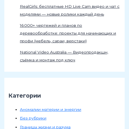
RealGirls: бесплатные HD Live Cam видео и чат с
моделями — новые ролики каждый день
16 000+ чертежей и планов по
деревообработке: проекты для начинающих и
профи (мебель, сараи, верстаки)
National Video Australia — Видеопродакшн,
съёмка и монтаж под ключ
Категории
Аномалии материи и энергии
Без рубрики
Границы жизни и разума