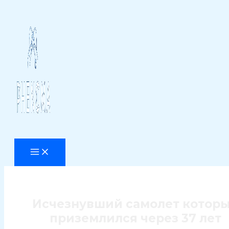
Перейти
к
содержимому
Исчезнувший самолет котор
приземлился через 37 лет