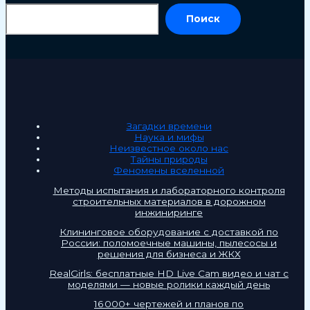
По
Поиск
Загадки времени
Наука и мифы
Неизвестное около нас
Тайны природы
Феномены вселенной
Методы испытания и лабораторного контроля
строительных материалов в дорожном
инжиниринге
Клининговое оборудование с доставкой по
России: поломоечные машины, пылесосы и
решения для бизнеса и ЖКХ
RealGirls: бесплатные HD Live Cam видео и чат с
моделями — новые ролики каждый день
16 000+ чертежей и планов по