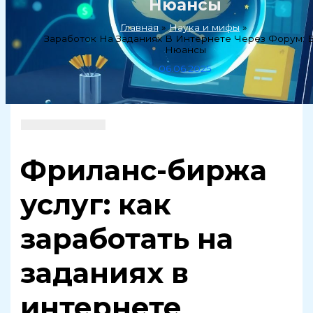
Нюансы
Главная
Наука и мифы
Заработок На Заданиях В Интернете Через Форум: 
Нюансы
06.06.2025
Фриланс-биржа
услуг: как
заработать на
заданиях в
интернете