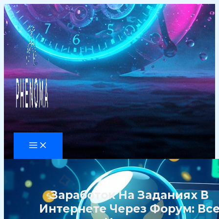
Перейти
к
содержимому
Заработок На Заданиях В
Интернете Через Форум: Вс