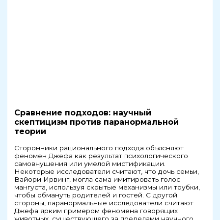
Сравнение подходов: научный
скептицизм против паранормальной
теории
Сторонники рационального подхода объясняют
феномен Джефа как результат психологического
самовнушения или умелой мистификации.
Некоторые исследователи считают, что дочь семьи,
Вайори Ирвинг, могла сама имитировать голос
мангуста, используя скрытые механизмы или трубки,
чтобы обмануть родителей и гостей. С другой
стороны, паранормальные исследователи считают
Джефа ярким примером феномена говорящих
животных, существующего за пределами научного