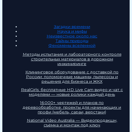
Загадки времени
Наука и мифы
Неизвестное около нас
Тайны природы
Феномены вселенной
Методы испытания и лабораторного контроля
строительных материалов в дорожном
инжиниринге
Клининговое оборудование с доставкой по
России: поломоечные машины, пылесосы и
решения для бизнеса и ЖКХ
RealGirls: бесплатные HD Live Cam видео и чат с
моделями — новые ролики каждый день
16 000+ чертежей и планов по
деревообработке: проекты для начинающих и
профи (мебель, сараи, верстаки)
National Video Australia — Видеопродакшн,
съёмка и монтаж под ключ