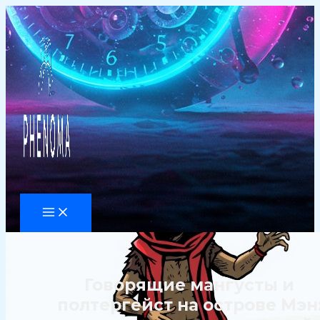
Перейти
к
содержимому
Говорящие мангусты и
полтергейст на острове Мэн