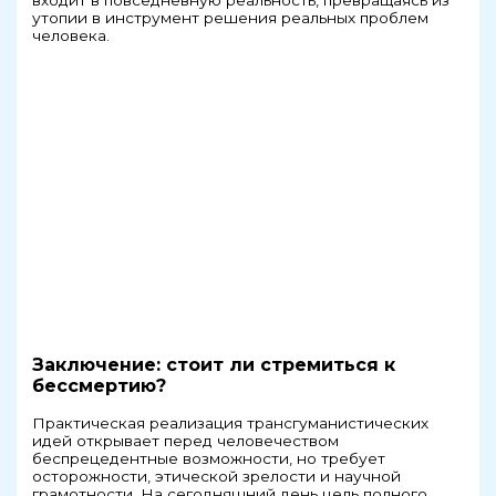
входит в повседневную реальность, превращаясь из
утопии в инструмент решения реальных проблем
человека.
Заключение: стоит ли стремиться к
бессмертию?
Практическая реализация трансгуманистических
идей открывает перед человечеством
беспрецедентные возможности, но требует
осторожности, этической зрелости и научной
грамотности. На сегодняшний день цель полного