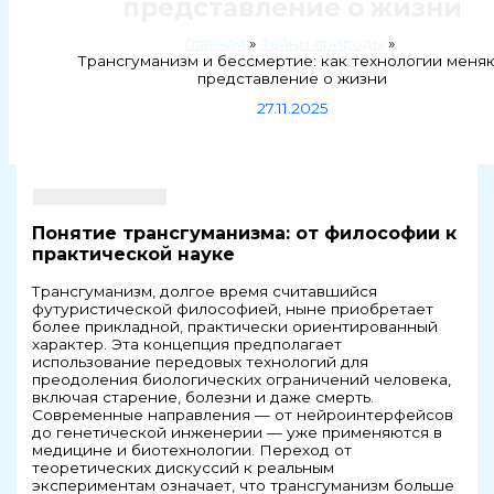
представление о жизни
Главная
Тайны природы
Трансгуманизм и бессмертие: как технологии меня
представление о жизни
27.11.2025
Понятие трансгуманизма: от философии к
практической науке
Трансгуманизм, долгое время считавшийся
футуристической философией, ныне приобретает
более прикладной, практически ориентированный
характер. Эта концепция предполагает
использование передовых технологий для
преодоления биологических ограничений человека,
включая старение, болезни и даже смерть.
Современные направления — от нейроинтерфейсов
до генетической инженерии — уже применяются в
медицине и биотехнологии. Переход от
теоретических дискуссий к реальным
экспериментам означает, что трансгуманизм больше