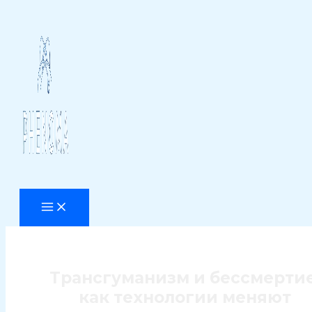
Перейти
к
содержимому
Трансгуманизм и бессмертие
как технологии меняют