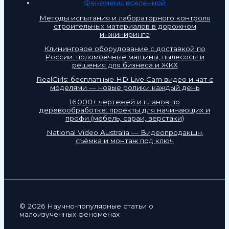
Феномены вселенной
Методы испытания и лабораторного контроля
строительных материалов в дорожном
инжиниринге
Клининговое оборудование с доставкой по
России: поломоечные машины, пылесосы и
решения для бизнеса и ЖКХ
RealGirls: бесплатные HD Live Cam видео и чат с
моделями — новые ролики каждый день
16 000+ чертежей и планов по
деревообработке: проекты для начинающих и
профи (мебель, сараи, верстаки)
National Video Australia — Видеопродакшн,
съёмка и монтаж под ключ
© 2026 Научно-популярные статьи о
малоизученных феноменах