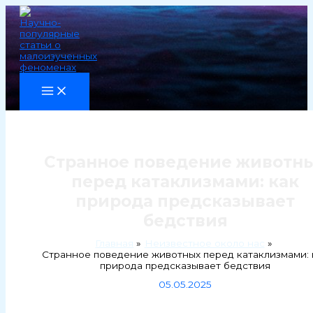
Перейти
к
содержимому
Странное поведение животн
перед катаклизмами: как
природа предсказывает
бедствия
Главная
Неизвестное около нас
Странное поведение животных перед катаклизмами: 
природа предсказывает бедствия
05.05.2025