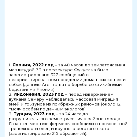
1.
Япония, 2022 год
– за 48 часов до землетрясения
магнитудой 7.3 в префектуре Фукусима было
зарегистрировано 327 сообщений о
дезориентированном поведении домашних кошек и
собак (данные Агентства по борьбе со стихийными
бедствиями Японии).
2.
Индонезия, 2023 год
– перед извержением
вулкана Семеру наблюдалась массовая миграция
змей и грызунов из прибрежных районов (около 12
тысяч особей по данным экологов).
3.
Турция, 2023 год
– за 24 часа до
разрушительного землетрясения в районе города
Газантеп местные фермеры сообщили о повышенной
тревожности овец и крупного рогатого скота
(зарегистрировано 215 обращений).