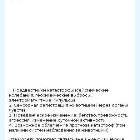
1. Предвестники катастрофы (сейсмические
колебания, геохимические выбросы,
электромагнитные импульсы)
2. Сенсорная регистрация животными (через органы
чувств)
3. Поведенческое изменение: бегство, тревожность,
агрессия, изменение суточной активности
4. Возможное облегчение прогноза катастроф (при
наличии систем наблюдения за животными)
Эта модель помогает связать внешние физические