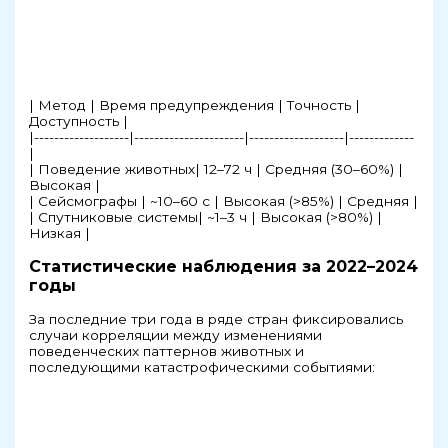
| Метод | Время предупреждения | Точность |
Доступность |
|-------------------|----------------------|-------------------|-------------
|
| Поведение животных| 12–72 ч | Средняя (30–60%) |
Высокая |
| Сейсмографы | ~10–60 с | Высокая (>85%) | Средняя |
| Спутниковые системы| ~1–3 ч | Высокая (>80%) |
Низкая |
Статистические наблюдения за 2022–2024
годы
За последние три года в ряде стран фиксировались
случаи корреляции между изменениями
поведенческих паттернов животных и
последующими катастрофическими событиями: