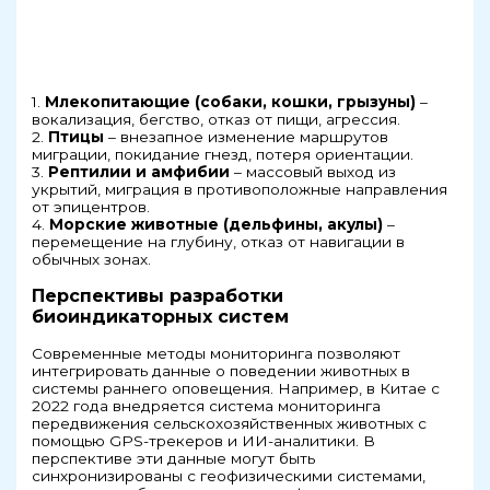
1.
Млекопитающие (собаки, кошки, грызуны)
–
вокализация, бегство, отказ от пищи, агрессия.
2.
Птицы
– внезапное изменение маршрутов
миграции, покидание гнезд, потеря ориентации.
3.
Рептилии и амфибии
– массовый выход из
укрытий, миграция в противоположные направления
от эпицентров.
4.
Морские животные (дельфины, акулы)
–
перемещение на глубину, отказ от навигации в
обычных зонах.
Перспективы разработки
биоиндикаторных систем
Современные методы мониторинга позволяют
интегрировать данные о поведении животных в
системы раннего оповещения. Например, в Китае с
2022 года внедряется система мониторинга
передвижения сельскохозяйственных животных с
помощью GPS-трекеров и ИИ-аналитики. В
перспективе эти данные могут быть
синхронизированы с геофизическими системами,