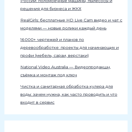
России: поломоечные машины, пылесосы и
решения для бизнеса и ЖКХ
RealGirls: бесплатные HD Live Cam видео и чат с
моделями — новые ролики каждый день
16 000+ чертежей и планов по
деревообработке: проекты для начинающих и
профи (мебель, сараи, верстаки)
National Video Australia — Видеопродакшн,
съёмка и монтаж под ключ
Чистка и санитарная обработка кулера для
воды: зачем нужна, как часто проводить и что
входит в сервис