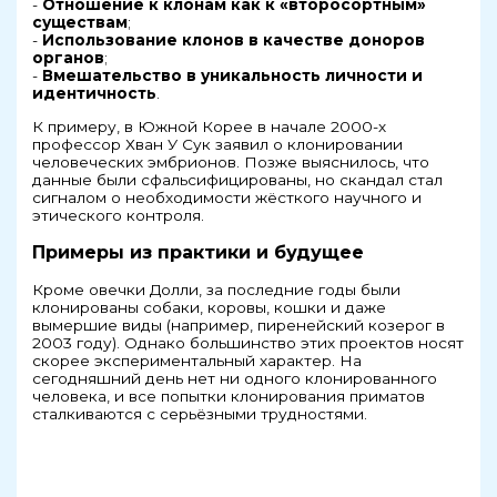
-
Отношение к клонам как к «второсортным»
существам
;
-
Использование клонов в качестве доноров
органов
;
-
Вмешательство в уникальность личности и
идентичность
.
К примеру, в Южной Корее в начале 2000-х
профессор Хван У Сук заявил о клонировании
человеческих эмбрионов. Позже выяснилось, что
данные были сфальсифицированы, но скандал стал
сигналом о необходимости жёсткого научного и
этического контроля.
Примеры из практики и будущее
Кроме овечки Долли, за последние годы были
клонированы собаки, коровы, кошки и даже
вымершие виды (например, пиренейский козерог в
2003 году). Однако большинство этих проектов носят
скорее экспериментальный характер. На
сегодняшний день нет ни одного клонированного
человека, и все попытки клонирования приматов
сталкиваются с серьёзными трудностями.