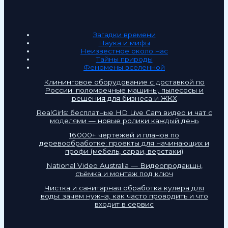
Загадки времени
Наука и мифы
Неизвестное около нас
Тайны природы
Феномены вселенной
Клининговое оборудование с доставкой по
России: поломоечные машины, пылесосы и
решения для бизнеса и ЖКХ
RealGirls: бесплатные HD Live Cam видео и чат с
моделями — новые ролики каждый день
16 000+ чертежей и планов по
деревообработке: проекты для начинающих и
профи (мебель, сараи, верстаки)
National Video Australia — Видеопродакшн,
съёмка и монтаж под ключ
Чистка и санитарная обработка кулера для
воды: зачем нужна, как часто проводить и что
входит в сервис