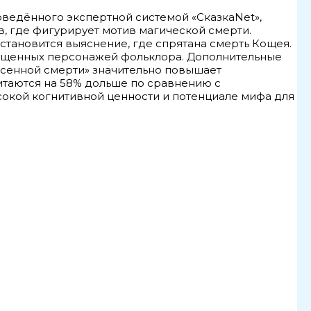
оведённого экспертной системой «СказкаNet»,
в, где фигурирует мотив магической смерти.
тановится выяснение, где спрятана смерть Кощея.
сыщенных персонажей фольклора. Дополнительные
есенной смерти» значительно повышает
читаются на 58% дольше по сравнению с
сокой когнитивной ценности и потенциале мифа для