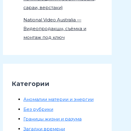
сараи, верстаки)
National Video Australia —
Видеопродакшн, съёмка и
монтаж под ключ
Категории
Аномалии материи и энергии
Без рубрики
Границы жизни и разума
Загадки времени