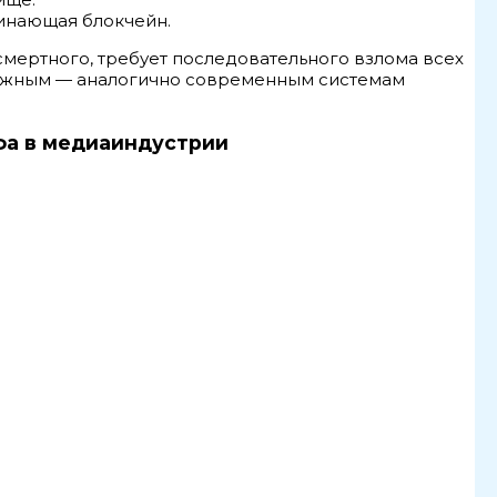
минающая блокчейн.
ссмертного, требует последовательного взлома всех
можным — аналогично современным системам
фа в медиаиндустрии