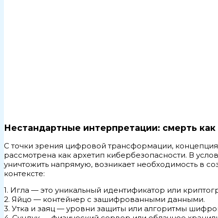
Нестандартные интерпретации: смерть как
С точки зрения цифровой трансформации, концепция
рассмотрена как архетип кибербезопасности. В услов
уничтожить напрямую, возникает необходимость в со
контексте:
1. Игла — это уникальный идентификатор или крипто
2. Яйцо — контейнер с зашифрованными данными.
3. Утка и заяц — уровни защиты или алгоритмы шифро
4. Сундук — физический сервер или облачное хранил