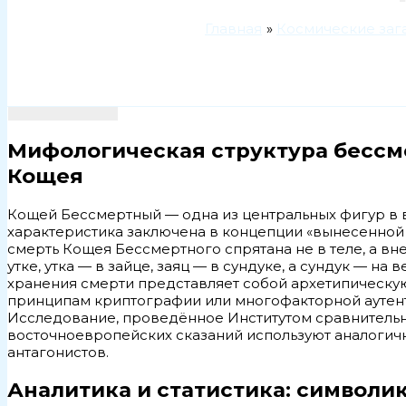
Главная
Космические заг
Мифологическая структура бессм
Кощея
Кощей Бессмертный — одна из центральных фигур в 
характеристика заключена в концепции «вынесенной
смерть Кощея Бессмертного спрятана не в теле, а вне 
утке, утка — в зайце, заяц — в сундуке, а сундук — н
хранения смерти представляет собой архетипическу
принципам криптографии или многофакторной аутен
Исследование, проведённое Институтом сравнительно
восточноевропейских сказаний используют аналогич
антагонистов.
Аналитика и статистика: символик