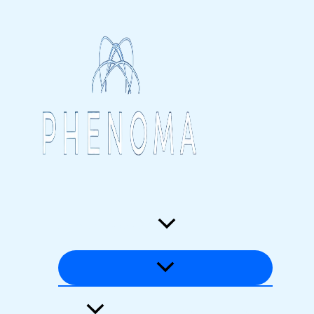
Перейти
к
содержимому
Загадки времени
Аномалии материи и энергии