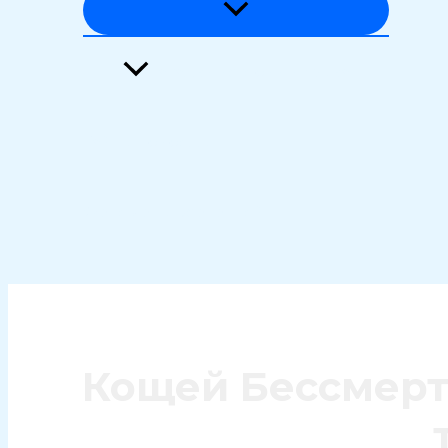
Загадки истории и языка
Тайны природы
Феномены вселенной
Поиск
Кощей Бессмертн