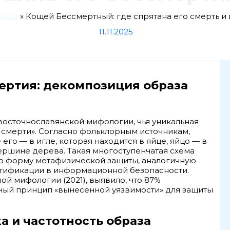
адки
Кощей Бессмертный: где спрятана его смерть и 
11.11.2025
ертия: декомпозиция образа
восточнославянской мифологии, чья уникальная
 смерти». Согласно фольклорным источникам,
его — в игле, которая находится в яйце, яйцо — в
а вершине дерева. Такая многоступенчатая схема
ю форму метафизической защиты, аналогичную
тификации в информационной безопасности.
й мифологии (2021), выявило, что 87%
ный принцип «вынесенной уязвимости» для защиты
а и частотность образа