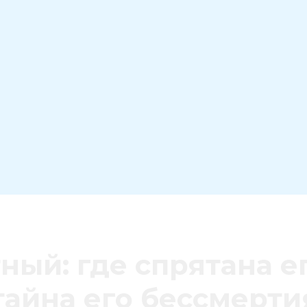
ый: где спрятана ег
тайна его бессмерти