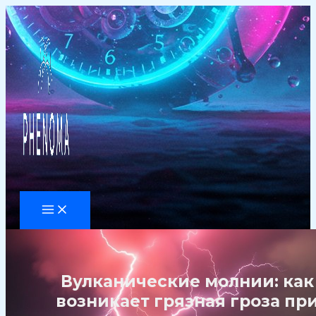
Перейти
к
содержимому
Вулканические молнии: как
возникает грязная гроза пр