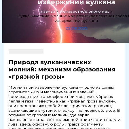
извержении вулкана
Главная
Неизвестное около нас
Вулканические молнии: как возникает грязная гроза 
извержении вулкана
02.08.2025
Природа вулканических
молний: механизм образования
«грязной грозы»
Молнии при извержении вулкана — одно из самых
поразительных и малоизученных явлений,
происходящих в атмосфере при мощных выбросах
пепла и газа. Известные как «грязная гроза вулкан»,
они представляют собой электрические разряды,
возникающие внутри или вокруг пепловых облаков. В
отличие от грозовых молний, где заряд
накапливается за счёт взаимодействия частиц воды и
льда, здесь основную роль играют фрагменты
вулканического материала. Когда частицы пепла