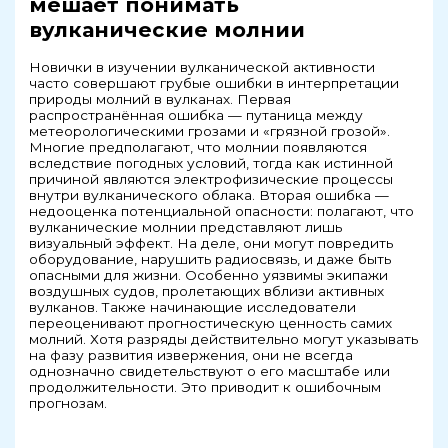
мешает понимать
вулканические молнии
Новички в изучении вулканической активности
часто совершают грубые ошибки в интерпретации
природы молний в вулканах. Первая
распространённая ошибка — путаница между
метеорологическими грозами и «грязной грозой».
Многие предполагают, что молнии появляются
вследствие погодных условий, тогда как истинной
причиной являются электрофизические процессы
внутри вулканического облака. Вторая ошибка —
недооценка потенциальной опасности: полагают, что
вулканические молнии представляют лишь
визуальный эффект. На деле, они могут повредить
оборудование, нарушить радиосвязь, и даже быть
опасными для жизни. Особенно уязвимы экипажи
воздушных судов, пролетающих вблизи активных
вулканов. Также начинающие исследователи
переоценивают прогностическую ценность самих
молний. Хотя разряды действительно могут указывать
на фазу развития извержения, они не всегда
однозначно свидетельствуют о его масштабе или
продолжительности. Это приводит к ошибочным
прогнозам.