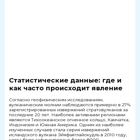
Статистические данные: где и
как часто происходит явление
Согласно геофизическим исследованиям,
вулканические молнии наблюдаются примерно в 27%
зарегистрированных извержений стратовулканов за
последние 20 лет. Наиболее активными регионами
являются Тихоокеанское огненное кольцо, Камчатка,
Индонезия и Южная Америка. Одним из наиболее
изученных случаев стала серия извержений
исландского вулкана Эйяфьятлайокудль в 2010 году,
когда было зафиксировано более 8000