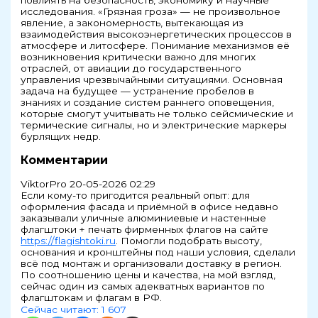
повлиять на безопасность, экономику и научные
исследования. «Грязная гроза» — не произвольное
явление, а закономерность, вытекающая из
взаимодействия высокоэнергетических процессов в
атмосфере и литосфере. Понимание механизмов её
возникновения критически важно для многих
отраслей, от авиации до государственного
управления чрезвычайными ситуациями. Основная
задача на будущее — устранение пробелов в
знаниях и создание систем раннего оповещения,
которые смогут учитывать не только сейсмические и
термические сигналы, но и электрические маркеры
бурлящих недр.
Комментарии
ViktorPro
20-05-2026 02:29
Если кому-то пригодится реальный опыт: для
оформления фасада и приёмной в офисе недавно
заказывали уличные алюминиевые и настенные
флагштоки + печать фирменных флагов на сайте
https://flagishtoki.ru
. Помогли подобрать высоту,
основания и кронштейны под наши условия, сделали
всё под монтаж и организовали доставку в регион.
По соотношению цены и качества, на мой взгляд,
сейчас один из самых адекватных вариантов по
флагштокам и флагам в РФ.
Сейчас читают:
1 607