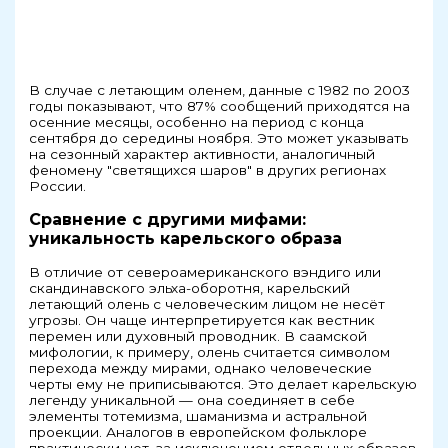
В случае с летающим оленем, данные с 1982 по 2003
годы показывают, что 87% сообщений приходятся на
осенние месяцы, особенно на период с конца
сентября до середины ноября. Это может указывать
на сезонный характер активности, аналогичный
феномену "светящихся шаров" в других регионах
России.
Сравнение с другими мифами:
уникальность карельского образа
В отличие от североамериканского вэндиго или
скандинавского эльха-оборотня, карельский
летающий олень с человеческим лицом не несёт
угрозы. Он чаще интерпретируется как вестник
перемен или духовный проводник. В саамской
мифологии, к примеру, олень считается символом
перехода между мирами, однако человеческие
черты ему не приписываются. Это делает карельскую
легенду уникальной — она соединяет в себе
элементы тотемизма, шаманизма и астральной
проекции. Аналогов в европейском фольклоре
практически нет, за исключением отдельных образов