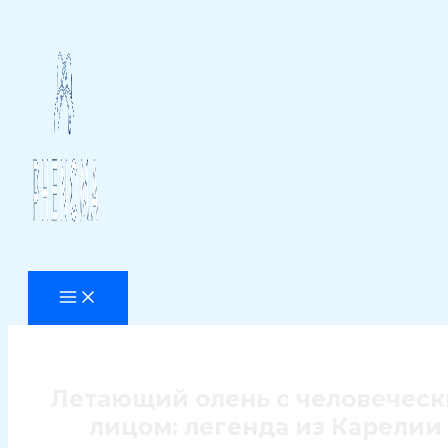
Перейти
к
содержимому
Летающий олень с человечес
лицом: легенда из Карелии