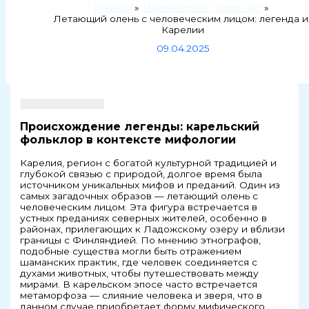
Главная
Неизвестное около нас
Летающий олень с человеческим лицом: легенда и
Карелии
09.04.2025
Происхождение легенды: карельский
фольклор в контексте мифологии
Карелия, регион с богатой культурной традицией и
глубокой связью с природой, долгое время была
источником уникальных мифов и преданий. Один из
самых загадочных образов — летающий олень с
человеческим лицом. Эта фигура встречается в
устных преданиях северных жителей, особенно в
районах, прилегающих к Ладожскому озеру и вблизи
границы с Финляндией. По мнению этнографов,
подобные существа могли быть отражением
шаманских практик, где человек соединяется с
духами животных, чтобы путешествовать между
мирами. В карельском эпосе часто встречается
метаморфоза — слияние человека и зверя, что в
данном случае приобретает форму мифического