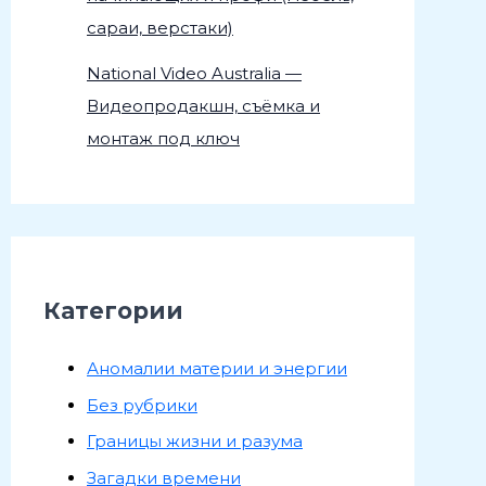
сараи, верстаки)
National Video Australia —
Видеопродакшн, съёмка и
монтаж под ключ
Категории
Аномалии материи и энергии
Без рубрики
Границы жизни и разума
Загадки времени