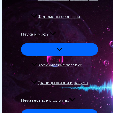
Феномены сознания
Наука и мифы
Космические загадки
Границы жизни и разума
Неизвестное около нас