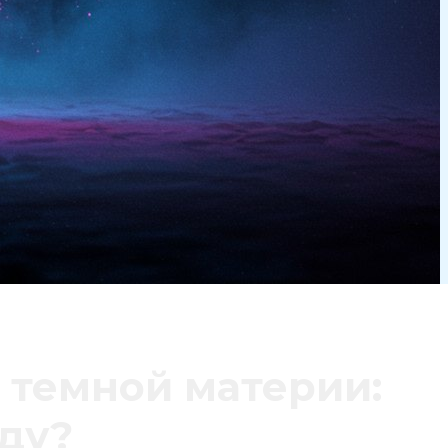
 темной материи:
оду?