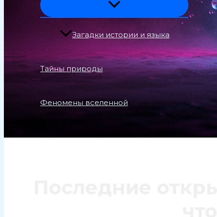
Загадки истории и языка
Тайны природы
Феномены вселенной
Поиск
Последние откры
что