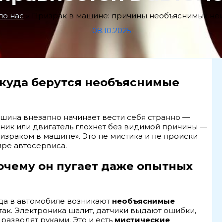
ло нас
Призрак в машине: причины необъяснимых не
08.10.2025
ткуда берутся необъяснимые
машина внезапно начинает вести себя странно —
ник или двигатель глохнет без видимой причины —
израком в машине». Это не мистика и не происки
ире автосервиса.
почему он пугает даже опытных
гда в автомобиле возникают
необъяснимые
 так. Электроника шалит, датчики выдают ошибки,
разводят руками. Это и есть
мистические