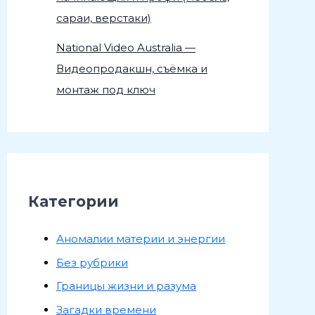
сараи, верстаки)
National Video Australia —
Видеопродакшн, съёмка и
монтаж под ключ
Категории
Аномалии материи и энергии
Без рубрики
Границы жизни и разума
Загадки времени