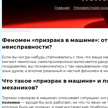
Главная
Неизвестное око
Феномен «призрака в машине»: о
неисправности?
Если вы когда-нибудь сталкивались с тем, что ваша 
мигают лампочки, самопроизвольно включается двор
поздравляю, вы познакомились с так называемым «пр
злых духов, а вполне реальный и частый феномен в м
Что такое «призрак в машине» и 
механиков?
Термин «призрак в машине» описывает ситуацию, ко
поломки
— вроде бы всё работает, но что-то явно не
которых быть не должно, а диагностические приборы 