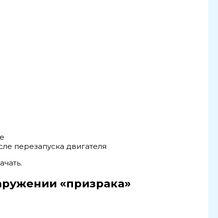
бе
сле перезапуска двигателя
ачать.
аружении «призрака»