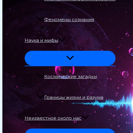
Феномены сознания
Наука и мифы
Космические загадки
Границы жизни и разума
Неизвестное около нас