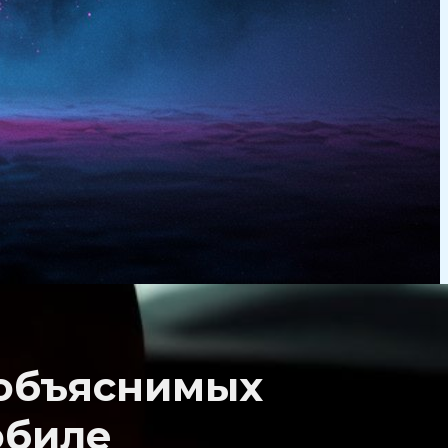
еобъяснимых
обиле