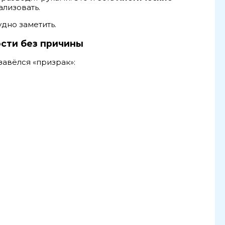
ализовать.
дно заметить.
сти без причины
завёлся «призрак»: