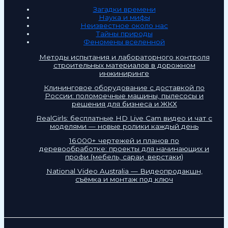
Загадки времени
Наука и мифы
Неизвестное около нас
Тайны природы
Феномены вселенной
Методы испытания и лабораторного контроля
строительных материалов в дорожном
инжиниринге
Клининговое оборудование с доставкой по
России: поломоечные машины, пылесосы и
решения для бизнеса и ЖКХ
RealGirls: бесплатные HD Live Cam видео и чат с
моделями — новые ролики каждый день
16 000+ чертежей и планов по
деревообработке: проекты для начинающих и
профи (мебель, сараи, верстаки)
National Video Australia — Видеопродакшн,
съёмка и монтаж под ключ