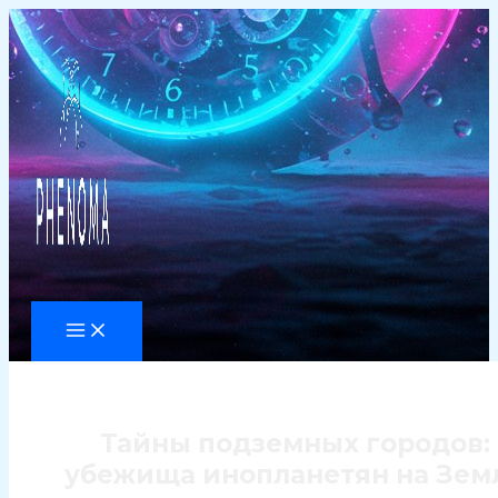
Перейти
к
содержимому
Тайны подземных городов:
убежища инопланетян на Зем