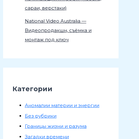
сараи, верстаки)
National Video Australia —
Видеопродакшн, съёмка и
монтаж под ключ
Категории
Аномалии материи и энергии
Без рубрики
Границы жизни и разума
Загадки времени