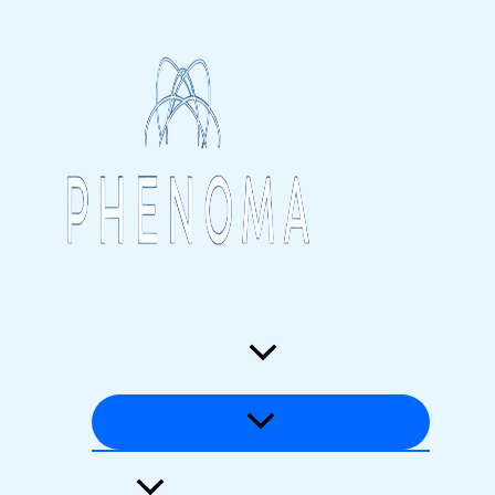
Перейти
к
содержимому
Загадки времени
Аномалии материи и энергии