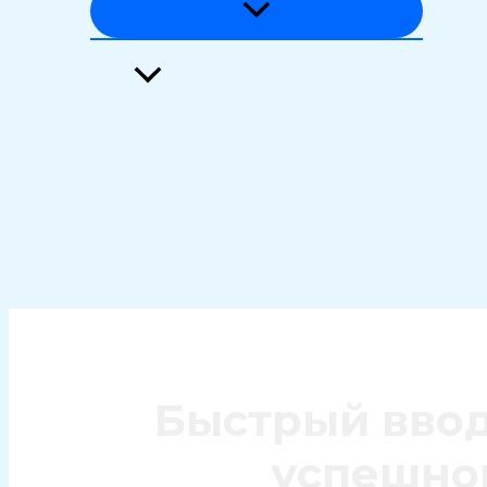
Загадки истории и языка
Тайны природы
Феномены вселенной
Поиск
Быстрый ввод
успешно