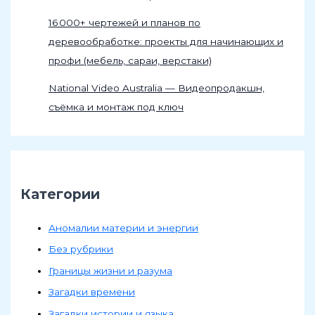
16 000+ чертежей и планов по
деревообработке: проекты для начинающих и
профи (мебель, сараи, верстаки)
National Video Australia — Видеопродакшн,
съёмка и монтаж под ключ
Категории
Аномалии материи и энергии
Без рубрики
Границы жизни и разума
Загадки времени
Загадки истории и языка