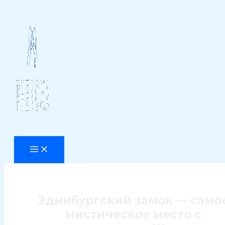
Перейти
к
содержимому
Эдинбургский замок — само
мистическое место с