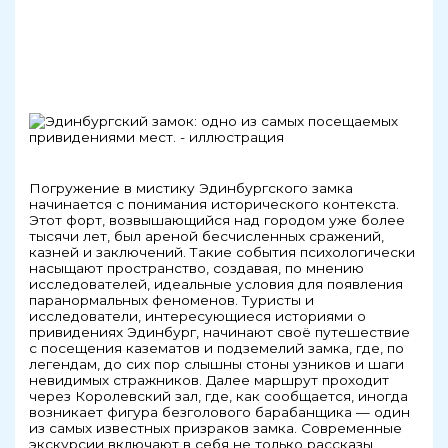
Погружение в мистику Эдинбургского замка
начинается с понимания исторического контекста.
Этот форт, возвышающийся над городом уже более
тысячи лет, был ареной бесчисленных сражений,
казней и заключений. Такие события психологически
насыщают пространство, создавая, по мнению
исследователей, идеальные условия для появления
паранормальных феноменов. Туристы и
исследователи, интересующиеся историями о
привидениях Эдинбург, начинают своё путешествие
с посещения казематов и подземелий замка, где, по
легендам, до сих пор слышны стоны узников и шаги
невидимых стражников. Далее маршрут проходит
через Королевский зал, где, как сообщается, иногда
возникает фигура безголового барабанщика — один
из самых известных призраков замка. Современные
экскурсии включают в себя не только рассказы