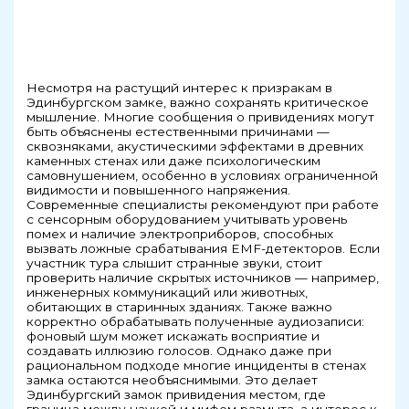
Несмотря на растущий интерес к призракам в
Эдинбургском замке, важно сохранять критическое
мышление. Многие сообщения о привидениях могут
быть объяснены естественными причинами —
сквозняками, акустическими эффектами в древних
каменных стенах или даже психологическим
самовнушением, особенно в условиях ограниченной
видимости и повышенного напряжения.
Современные специалисты рекомендуют при работе
с сенсорным оборудованием учитывать уровень
помех и наличие электроприборов, способных
вызвать ложные срабатывания EMF-детекторов. Если
участник тура слышит странные звуки, стоит
проверить наличие скрытых источников — например,
инженерных коммуникаций или животных,
обитающих в старинных зданиях. Также важно
корректно обрабатывать полученные аудиозаписи:
фоновый шум может искажать восприятие и
создавать иллюзию голосов. Однако даже при
рациональном подходе многие инциденты в стенах
замка остаются необъяснимыми. Это делает
Эдинбургский замок привидения местом, где