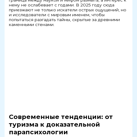
граница между наукой и мифом размыта, а интерес к
нему не ослабевает с годами. В 2025 году сюда
приезжают не только искатели острых ощущений, но
и исследователи с мировым именем, чтобы
попытаться разгадать тайны, скрытые за древними
каменными стенами.
Современные тенденции: от
туризма к доказательной
парапсихологии