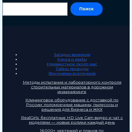
По
Поиск
Загадки времени
Наука и мифы
Неизвестное около нас
Тайны природы
Феномены вселенной
Методы испытания и лабораторного контроля
строительных материалов в дорожном
инжиниринге
Клининговое оборудование с доставкой по
России: поломоечные машины, пылесосы и
решения для бизнеса и ЖКХ
RealGirls: бесплатные HD Live Cam видео и чат с
моделями — новые ролики каждый день
16 000+ чертежей и планов по