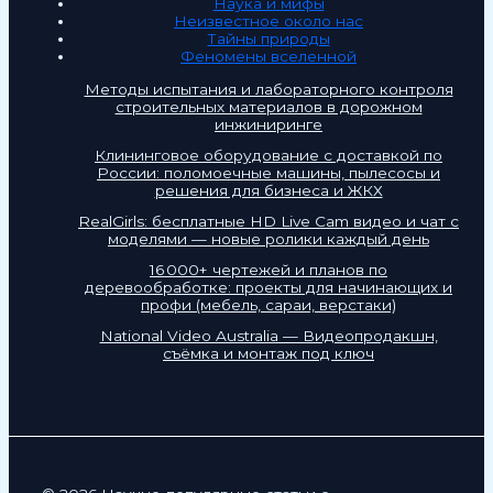
Наука и мифы
Неизвестное около нас
Тайны природы
Феномены вселенной
Методы испытания и лабораторного контроля
строительных материалов в дорожном
инжиниринге
Клининговое оборудование с доставкой по
России: поломоечные машины, пылесосы и
решения для бизнеса и ЖКХ
RealGirls: бесплатные HD Live Cam видео и чат с
моделями — новые ролики каждый день
16 000+ чертежей и планов по
деревообработке: проекты для начинающих и
профи (мебель, сараи, верстаки)
National Video Australia — Видеопродакшн,
съёмка и монтаж под ключ