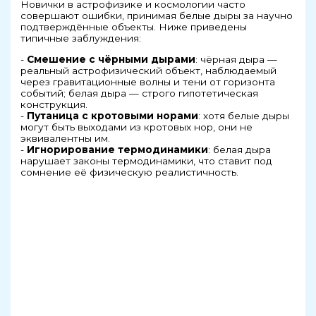
Новички в астрофизике и космологии часто
совершают ошибки, принимая белые дыры за научно
подтверждённые объекты. Ниже приведены
типичные заблуждения:
-
Смешение с чёрными дырами
: чёрная дыра —
реальный астрофизический объект, наблюдаемый
через гравитационные волны и тени от горизонта
событий; белая дыра — строго гипотетическая
конструкция.
-
Путаница с кротовыми норами
: хотя белые дыры
могут быть выходами из кротовых нор, они не
эквивалентны им.
-
Игнорирование термодинамики
: белая дыра
нарушает законы термодинамики, что ставит под
сомнение её физическую реалистичность.