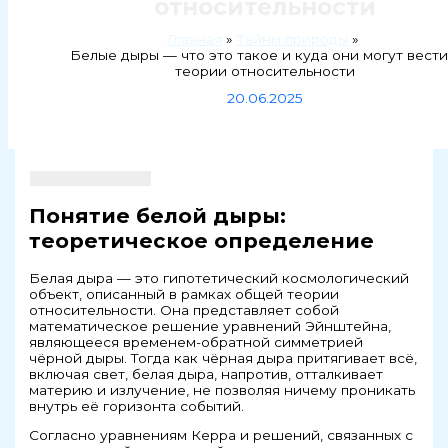
относительности
Главная
Тайны природы
Белые дыры — что это такое и куда они могут вести
теории относительности
20.06.2025
Понятие белой дыры:
теоретическое определение
Белая дыра — это гипотетический космологический
объект, описанный в рамках общей теории
относительности. Она представляет собой
математическое решение уравнений Эйнштейна,
являющееся временем-обратной симметрией
чёрной дыры. Тогда как чёрная дыра притягивает всё,
включая свет, белая дыра, напротив, отталкивает
материю и излучение, не позволяя ничему проникать
внутрь её горизонта событий.
Согласно уравнениям Керра и решений, связанных с