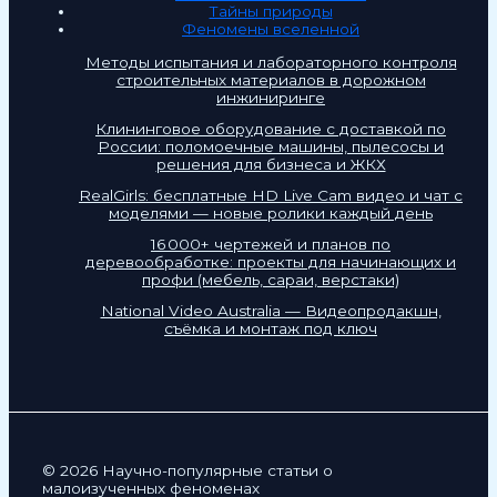
Тайны природы
Феномены вселенной
Методы испытания и лабораторного контроля
строительных материалов в дорожном
инжиниринге
Клининговое оборудование с доставкой по
России: поломоечные машины, пылесосы и
решения для бизнеса и ЖКХ
RealGirls: бесплатные HD Live Cam видео и чат с
моделями — новые ролики каждый день
16 000+ чертежей и планов по
деревообработке: проекты для начинающих и
профи (мебель, сараи, верстаки)
National Video Australia — Видеопродакшн,
съёмка и монтаж под ключ
© 2026 Научно-популярные статьи о
малоизученных феноменах