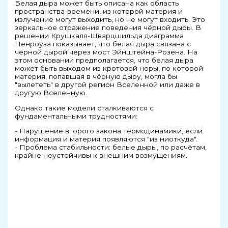
Белая дыра может быть описана как область
пространства-времени, из которой материя и
излучение могут выходить, но не могут входить. Это
зеркальное отражение поведения чёрной дыры. В
решении Крушкаля-Шварцшильда диаграмма
Пенроуза показывает, что белая дыра связана с
чёрной дырой через мост Эйнштейна-Розена. На
этом основании предполагается, что белая дыра
может быть выходом из кротовой норы, по которой
материя, попавшая в чёрную дыру, могла бы
"вылететь" в другой регион Вселенной или даже в
другую Вселенную.
Однако такие модели сталкиваются с
фундаментальными трудностями:
- Нарушение второго закона термодинамики, если
информация и материя появляются "из ниоткуда".
- Проблема стабильности: белые дыры, по расчётам,
крайне неустойчивы к внешним возмущениям.