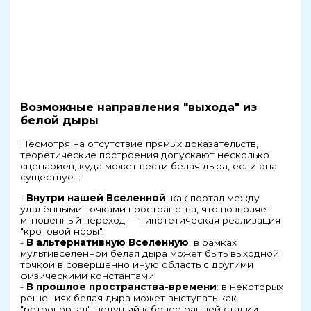
Возможные направления "выхода" из
белой дыры
Несмотря на отсутствие прямых доказательств,
теоретические построения допускают несколько
сценариев, куда может вести белая дыра, если она
существует:
-
Внутри нашей Вселенной
: как портал между
удалёнными точками пространства, что позволяет
мгновенный переход — гипотетическая реализация
"кротовой норы".
-
В альтернативную Вселенную
: в рамках
мультивселенной белая дыра может быть выходной
точкой в совершенно иную область с другими
физическими константами.
-
В прошлое пространства-времени
: в некоторых
решениях белая дыра может выступать как
"ретропортал", ведущий к более ранней стадии