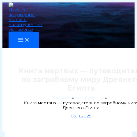
Перейти
к
содержимому
Книга мертвых — путеводите
по загробному миру Древнег
Египта
Главная
Без рубрики
Книга мертвых — путеводитель по загробному мир
Древнего Египта
05.11.2025