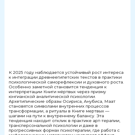
К 2025 году наблюдается устойчивый рост интереса
к интеграции древнеегипетских текстов в практики
психологической саморефлексии и духовного роста.
Особенно заметной становится тенденция к
интерпретации Книги мёртвых через призму
юнгианской аналитической психологии.
Архетипические образы Осириса, Анубиса, Маат
становятся символами внутренних процессов
трансформации, а ритуалы в Книге мертвых —
шагами на пути к внутреннему балансу. Эта
тенденция находит отклик в практике арт-терапии,
трансперсональной психологии и даже в
прогрессивных формах психотерапии, где работа с
мифологическим материалом усиливает эффект