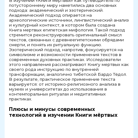
В изучении «Книги мёртвых» как путеводителя по
потустороннему миру наметились два основных
подхода: академический и эзотерический.
Академический подход опирается на
археологические источники, лингвистический анализ
и культурный контекст, в котором была создана
Книга мертвых египетская мифология. Такой подход
стремится реконструировать оригинальный смысл
текстов, связанных с древнеегипетскими обрядами
смерти, и понять их ритуальную функцию.
Эзотерический подход, напротив, фокусируется на
символизме и возможности применения текстов в
современных духовных практиках. Исследователи
этого направления рассматривают Книгу мертвых как
своего рода инструкцию по внутренней
трансформации, аналогично тибетской Бардо Тёдол.
В результате, практическое применение текста
варьируется: от историко-религиозного анализа в
музеях и университетах до использования в
контемпоральных ритуалах и медитативных
практиках.
Плюсы и минусы современных
технологий в изучении Книги мёртвых