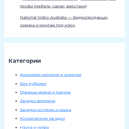
профи (мебель, сараи, верстаки)
National Video Australia — Видеопродакшн,
съёмка и монтаж под ключ
Категории
Аномалии материи и энергии
Без рубрики
Границы жизни и разума
Загадки времени
Загадки истории и языка
Космические загадки
Наука и мифы