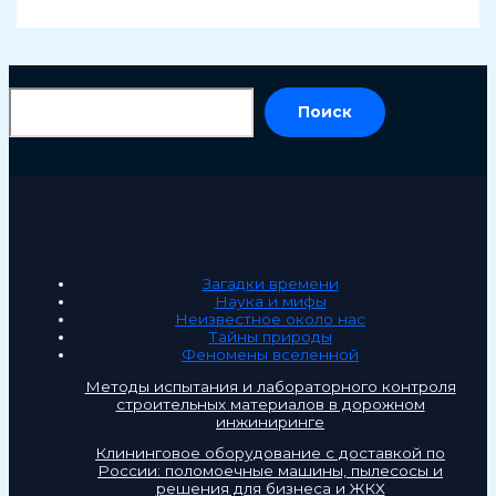
По
Поиск
Загадки времени
Наука и мифы
Неизвестное около нас
Тайны природы
Феномены вселенной
Методы испытания и лабораторного контроля
строительных материалов в дорожном
инжиниринге
Клининговое оборудование с доставкой по
России: поломоечные машины, пылесосы и
решения для бизнеса и ЖКХ