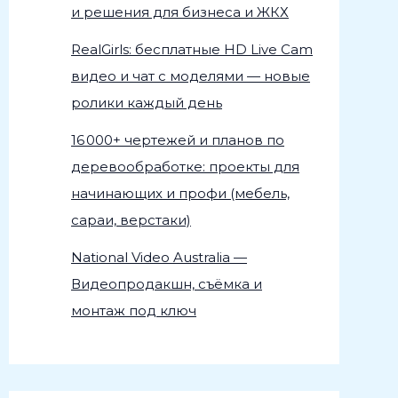
и решения для бизнеса и ЖКХ
RealGirls: бесплатные HD Live Cam
видео и чат с моделями — новые
ролики каждый день
16 000+ чертежей и планов по
деревообработке: проекты для
начинающих и профи (мебель,
сараи, верстаки)
National Video Australia —
Видеопродакшн, съёмка и
монтаж под ключ