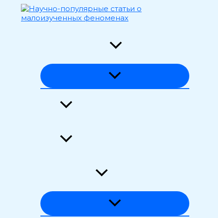
Перейти
к
содержимому
Загадки времени
Аномалии материи и энергии
Феномены сознания
Наука и мифы