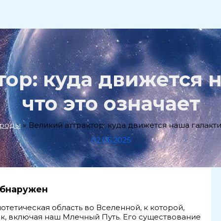
ор: куда движется 
что это означает
ироды
Великий аттрактор: куда движется наша галактик
02.06.2025
 обнаружен
отетическая область во Вселенной, к которой,
ик, включая наш Млечный Путь. Его существование