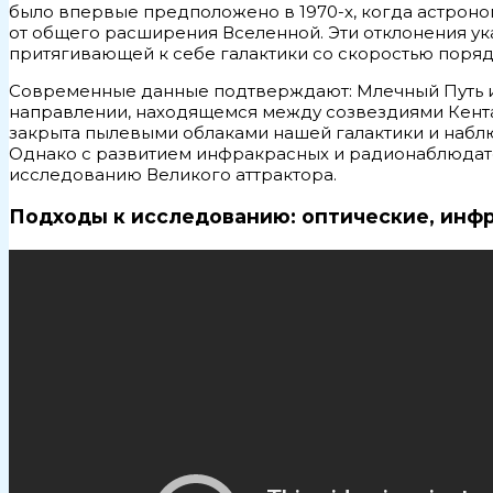
было впервые предположено в 1970-х, когда астрон
от общего расширения Вселенной. Эти отклонения ук
притягивающей к себе галактики со скоростью порядк
Современные данные подтверждают: Млечный Путь и 
направлении, находящемся между созвездиями Кентав
закрыта пылевыми облаками нашей галактики и наблю
Однако с развитием инфракрасных и радионаблюдате
исследованию Великого аттрактора.
Подходы к исследованию: оптические, инф