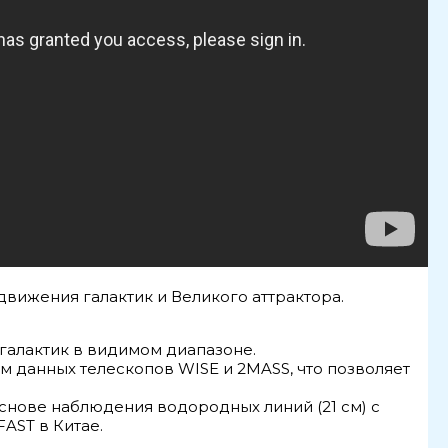
движения галактик и Великого аттрактора.
 галактик в видимом диапазоне.
м данных телескопов WISE и 2MASS, что позволяет
снове наблюдения водородных линий (21 см) с
AST в Китае.