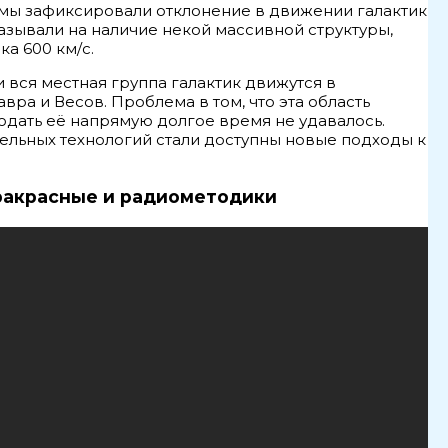
омы зафиксировали отклонение в движении галактик
азывали на наличие некой массивной структуры,
а 600 км/с.
вся местная группа галактик движутся в
ра и Весов. Проблема в том, что эта область
дать её напрямую долгое время не удавалось.
льных технологий стали доступны новые подходы к
ракрасные и радиометодики