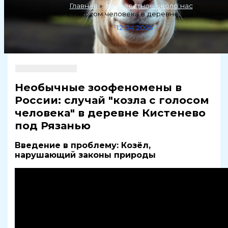
Главная
Неизвестное около нас
Козёл с голосом человека в деревне под Рязанью
12.04.2025
Необычные зоофеномены в
России: случай "козла с голосом
человека" в деревне Кистенево
под Рязанью
Введение в проблему: Козёл,
нарушающий законы природы