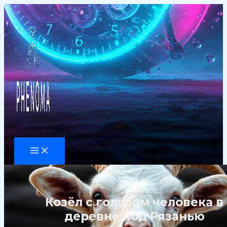
Перейти
к
содержимому
Козёл с голосом человека в
деревне под Рязанью