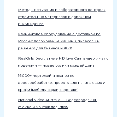
Методы испытания и лабораторного контроля
строительных материалов в дорожном
инжиниринге
Клининговое оборудование с доставкой по
России: поломоечные машины, пылесосы и
решения для бизнеса и ЖКХ
RealGirls: бесплатные HD Live Cam видео и чат с
моделями — новые ролики каждый день
16 000+ чертежей и планов по
деревообработке: проекты для начинающих и
профи (мебель, сараи, верстаки)
National Video Australia — Видеопродакшн,
съёмка и монтаж под ключ