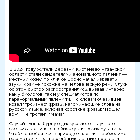
В 2024 году жители деревни Кистенево Рязанской
области стали свидетелями аномального явления —
местный козёл по кличке Борис начал издавать
звуки, крайне похожие на человеческую речь. Слухи
об этом быстро распространились, вызвав интерес
как у биологов, так и у специалистов по
паранормальным явлениям. По словам очевидцев,
козёл "произнес" фразы, напоминающие слова на
русском языке, включая короткие фразы: "Пошёл
вон", "Не трогай", "Мама".
Случай вызвал бурную дискуссию: от научного
скепсиса до гипотез о биоакустических мутациях.
Чтобы разобраться в природе явления, необходимо
рассмотреть подтверждённые данные, провести