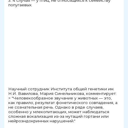
3. 4 случая — у птиц, не относящихся к семейству
попугаевых.
Научный сотрудник Института общей генетики им.
Н.И. Вавилова, Мария Синельникова, комментирует:
> "Человекообразное звучание у животных — это,
как правило, результат фонетического совпадения, а
не сознательная речь. Однако в ряде случаев,
особенно у млекопитающих, может наблюдаться
сложная вокализация из-за мутаций гортани или
нейроэндокринных нарушений."