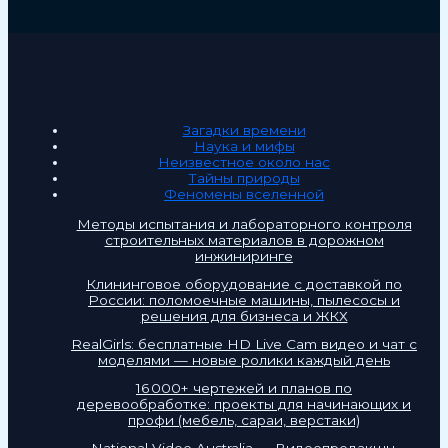
Загадки времени
Наука и мифы
Неизвестное около нас
Тайны природы
Феномены вселенной
Методы испытания и лабораторного контроля
строительных материалов в дорожном
инжиниринге
Клининговое оборудование с доставкой по
России: поломоечные машины, пылесосы и
решения для бизнеса и ЖКХ
RealGirls: бесплатные HD Live Cam видео и чат с
моделями — новые ролики каждый день
16 000+ чертежей и планов по
деревообработке: проекты для начинающих и
профи (мебель, сараи, верстаки)
National Video Australia — Видеопродакшн,