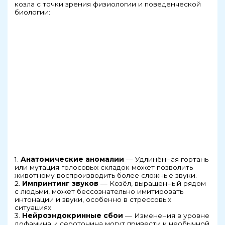
козла с точки зрения физиологии и поведенческой
биологии:
1.
Анатомические аномалии
— Удлинённая гортань
или мутация голосовых складок может позволить
животному воспроизводить более сложные звуки.
2.
Импринтинг звуков
— Козёл, выращенный рядом
с людьми, может бессознательно имитировать
интонации и звуки, особенно в стрессовых
ситуациях.
3.
Нейроэндокринные сбои
— Изменения в уровне
дофамина и серотонина могут привести к необычной