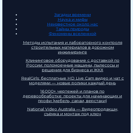
Загадки времени
Наука и мифы
Неизвестное около нас
Тайны природы
Феномены вселенной
Методы испытания и лабораторного контроля
строительных материалов в дорожном
инжиниринге
Клининговое оборудование с доставкой по
России: поломоечные машины, пылесосы и
решения для бизнеса и ЖКХ
RealGirls: бесплатные HD Live Cam видео и чат с
моделями — новые ролики каждый день
16 000+ чертежей и планов по
деревообработке: проекты для начинающих и
профи (мебель, сараи, верстаки)
National Video Australia — Видеопродакшн,
съёмка и монтаж под ключ