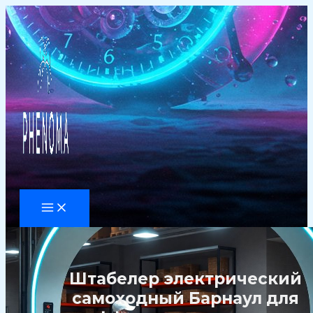
Перейти
к
содержимому
Штабелер электрический
самоходный Барнаул для