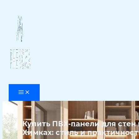
Перейти
к
содержимому
Купить ПВХ-панели для стен 
Химках: стиль и практичност