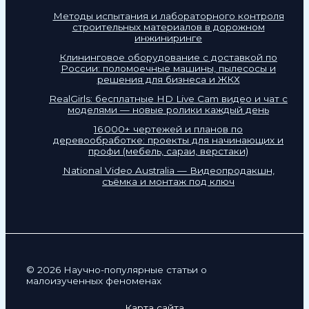
Методы испытания и лабораторного контроля
строительных материалов в дорожном
инжиниринге
Клининговое оборудование с доставкой по
России: поломоечные машины, пылесосы и
решения для бизнеса и ЖКХ
RealGirls: бесплатные HD Live Cam видео и чат с
моделями — новые ролики каждый день
16 000+ чертежей и планов по
деревообработке: проекты для начинающих и
профи (мебель, сараи, верстаки)
National Video Australia — Видеопродакшн,
съёмка и монтаж под ключ
© 2026 Научно-популярные статьи о
малоизученных феноменах
Карта сайта