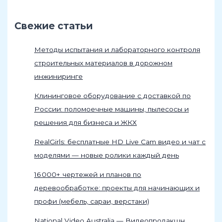
Свежие статьи
Методы испытания и лабораторного контроля
строительных материалов в дорожном
инжиниринге
Клининговое оборудование с доставкой по
России: поломоечные машины, пылесосы и
решения для бизнеса и ЖКХ
RealGirls: бесплатные HD Live Cam видео и чат с
моделями — новые ролики каждый день
16 000+ чертежей и планов по
деревообработке: проекты для начинающих и
профи (мебель, сараи, верстаки)
National Video Australia — Видеопродакшн,