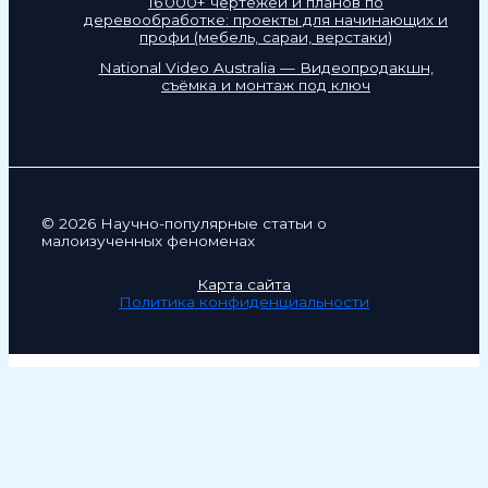
16 000+ чертежей и планов по
деревообработке: проекты для начинающих и
профи (мебель, сараи, верстаки)
National Video Australia — Видеопродакшн,
съёмка и монтаж под ключ
© 2026 Научно-популярные статьи о
малоизученных феноменах
Карта сайта
Политика конфиденциальности