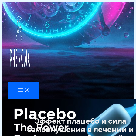
Перейти
к
содержимому
Эффект плацебо и сила
самовнушения в лечении и