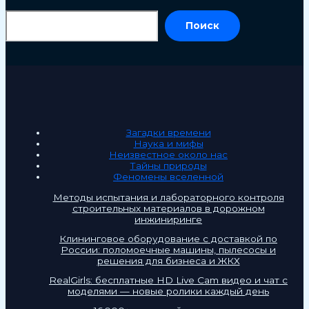
По
Поиск
Загадки времени
Наука и мифы
Неизвестное около нас
Тайны природы
Феномены вселенной
Методы испытания и лабораторного контроля
строительных материалов в дорожном
инжиниринге
Клининговое оборудование с доставкой по
России: поломоечные машины, пылесосы и
решения для бизнеса и ЖКХ
RealGirls: бесплатные HD Live Cam видео и чат с
моделями — новые ролики каждый день