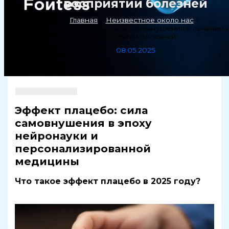
восприятии болезней
Главная
Неизвестное около нас
Эффект плацебо и сила самовнушения в лечении 
восприятии болезней
08.05.2025
Эффект плацебо: сила
самовнушения в эпоху
нейронауки и
персонализированной
медицины
Что такое эффект плацебо в 2025 году?