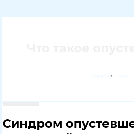
Поиск
Что такое опуст
Главная
Наука и
Синдром опустевше