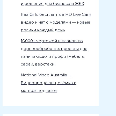
и решения для бизнеса и ЖКХ
RealGirls: бесплатные HD Live Cam
видео и чат с моделями — новые
ролики каждый день
16 000+ чертежей и планов по
деревообработке: проекты для
начинающих и профи (мебель,
сараи, верстаки)
National Video Australia —
Видеопродакшн, съёмка и
монтаж под ключ