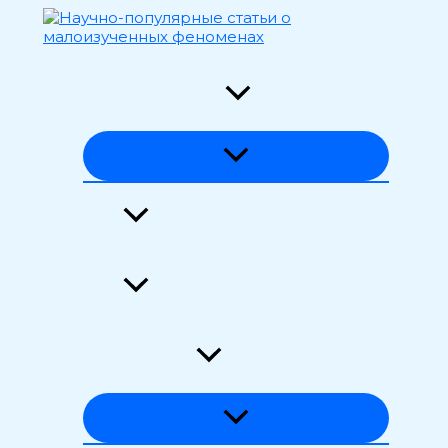
Перейти
к
содержимому
Загадки времени
Аномалии материи и энергии
Феномены сознания
Наука и мифы