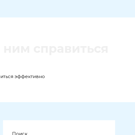
с ним справиться
виться эффективно
Поиск