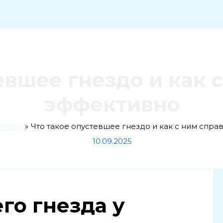
евшее гнездо и как 
эффективно
 мифы
Что такое опустевшее гнездо и как с ним спра
10.09.2025
го гнезда у