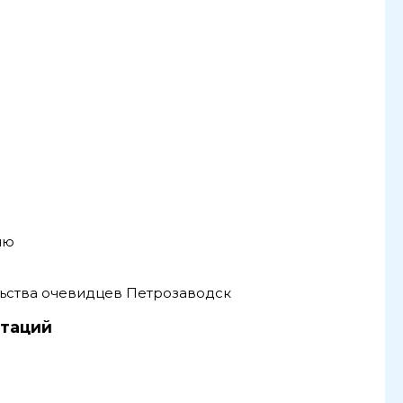
ию
ьства очевидцев Петрозаводск
етаций