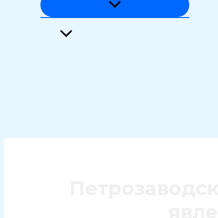
Загадки истории и языка
Тайны природы
Феномены вселенной
Поиск
Петрозаводск
явле