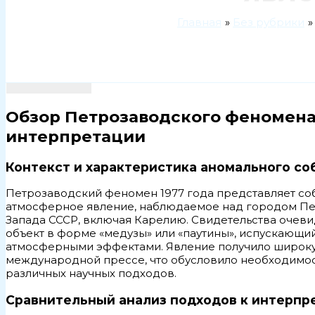
Главная
Без рубрики
Обзор Петрозаводского феномена 
интерпретации
Контекст и характеристика аномального со
Петрозаводский феномен 1977 года представляет со
атмосферное явление, наблюдаемое над городом Пе
Запада СССР, включая Карелию. Свидетельства очев
объект в форме «медузы» или «паутины», испускающ
атмосферными эффектами. Явление получило широкую о
международной прессе, что обусловило необходимос
различных научных подходов.
Сравнительный анализ подходов к интерпр