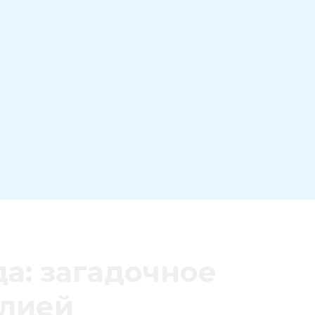
а: загадочное
елией