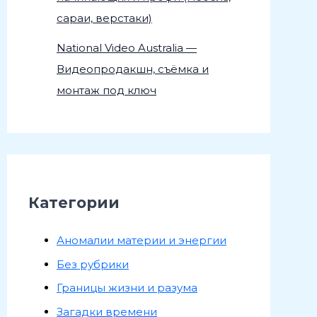
сараи, верстаки)
National Video Australia —
Видеопродакшн, съёмка и
монтаж под ключ
Категории
Аномалии материи и энергии
Без рубрики
Границы жизни и разума
Загадки времени