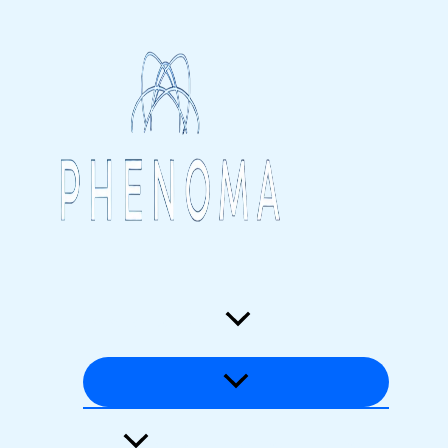
Перейти
к
содержимому
Загадки времени
Аномалии материи и энергии