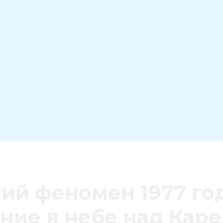
ий феномен 1977 год
ние в небе над Кар