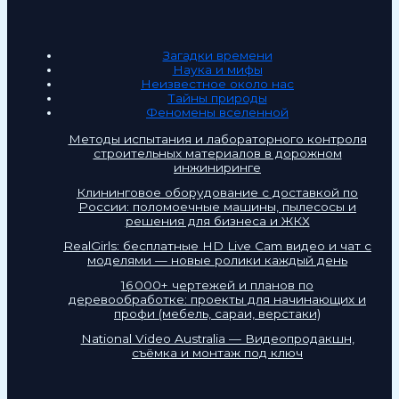
Загадки времени
Наука и мифы
Неизвестное около нас
Тайны природы
Феномены вселенной
Методы испытания и лабораторного контроля
строительных материалов в дорожном
инжиниринге
Клининговое оборудование с доставкой по
России: поломоечные машины, пылесосы и
решения для бизнеса и ЖКХ
RealGirls: бесплатные HD Live Cam видео и чат с
моделями — новые ролики каждый день
16 000+ чертежей и планов по
деревообработке: проекты для начинающих и
профи (мебель, сараи, верстаки)
National Video Australia — Видеопродакшн,
съёмка и монтаж под ключ