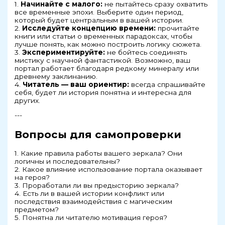
1.
Начинайте с малого:
не пытайтесь сразу охватить
все временные эпохи. Выберите один период,
который будет центральным в вашей истории.
2.
Исследуйте концепцию времени:
прочитайте
книги или статьи о временных парадоксах, чтобы
лучше понять, как можно построить логику сюжета.
3.
Экспериментируйте:
не бойтесь соединять
мистику с научной фантастикой. Возможно, ваш
портал работает благодаря редкому минералу или
древнему заклинанию.
4.
Читатель — ваш ориентир:
всегда спрашивайте
себя, будет ли история понятна и интересна для
других.
---
Вопросы для самопроверки
1. Какие правила работы вашего зеркала? Они
логичны и последовательны?
2. Какое влияние использование портала оказывает
на героя?
3. Проработали ли вы предысторию зеркала?
4. Есть ли в вашей истории конфликт или
последствия взаимодействия с магическим
предметом?
5. Понятна ли читателю мотивация героя?