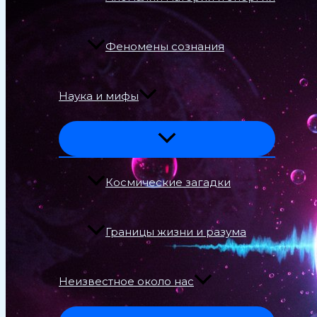
Феномены сознания
Наука и мифы
Космические загадки
Границы жизни и разума
Неизвестное около нас