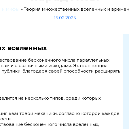
а и мифы
Теория множественных вселенных и време
15.02.2025
ых вселенных
ествование бесконечного числа параллельных
онам и с различными исходами. Эта концепция
й публики, благодаря своей способности расширять
елится на несколько типов, среди которых
ация квантовой механики, согласно которой каждое
ости.
ствование бесконечного числа вселенных,