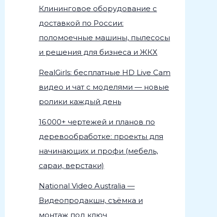
Клининговое оборудование с
доставкой по России:
поломоечные машины, пылесосы
и решения для бизнеса и ЖКХ
RealGirls: бесплатные HD Live Cam
видео и чат с моделями — новые
ролики каждый день
16 000+ чертежей и планов по
деревообработке: проекты для
начинающих и профи (мебель,
сараи, верстаки)
National Video Australia —
Видеопродакшн, съёмка и
монтаж под ключ