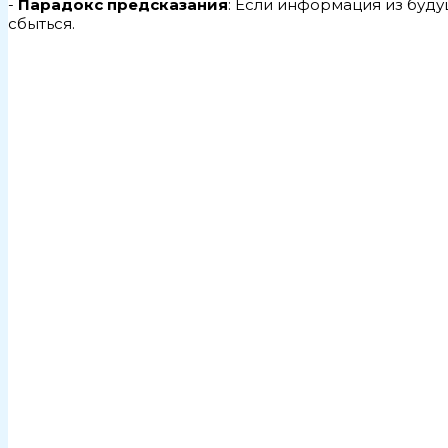
-
Парадокс предсказания
: Если информация из буд
сбыться.